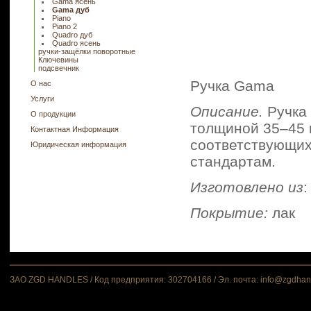
Gama ясень
Gama дуб
Piano
Piano 2
Quadro дуб
Quadro ясень
ручки-защёлки поворотные
Ключевины
подсвечник
Ручка Gama
О нас
Услуги
Описание.
Ручка
О продукции
толщиной 35–45 м
Контактная Информация
соответствующих
Юридическая информация
стандартам.
Изготовлено из
:
Покрытие:
лак
ЗАО ZGD HANDLES / Код предприятия: 302704166 / Эл. почта: info@zgdhand